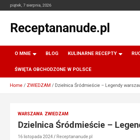
Skip
piątek, 7 sierpnia, 2026
to
content
Receptananude.pl
O MNIE
BLOG
KULINARNE RECEPTY
RU
ŚWIĘTA OBCHODZONE W POLSCE
Home
ZWIEDZAM
Dzielnica Śródmieście – Legendy warsza
WARSZAWA
ZWIEDZAM
Dzielnica Śródmieście – Lege
16 listopada 2024
Receptananude.pl