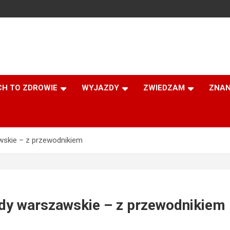
CH TO ZDROWIE
WYJAZDY
ZWIEDZAM
ZNAN
wskie – z przewodnikiem
ndy warszawskie – z przewodnikiem