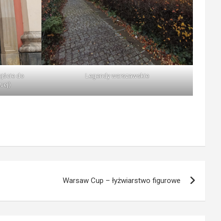
ejście do
Legendy warszawskie
wej)
Warsaw Cup – łyżwiarstwo figurowe