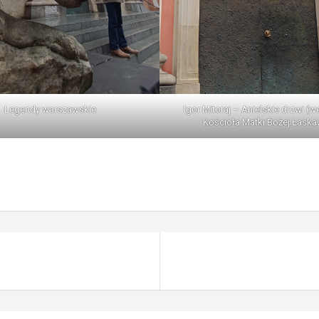
Legendy warszawskie
Igor Mitoraj – Anielskie drzwi (w
Kościoła Matki Bożej Łaska