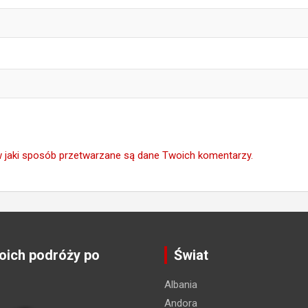
w jaki sposób przetwarzane są dane Twoich komentarzy.
ich podróży po
Świat
Albania
Andora