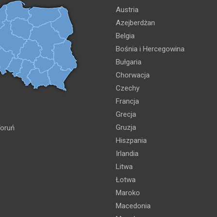
Austria
Azejberdżan
Belgia
Bośnia i Hercegowina
Bułgaria
Chorwacja
Czechy
Francja
Grecja
Gruzja
oruń
Hiszpania
Irlandia
Litwa
Łotwa
Maroko
Macedonia