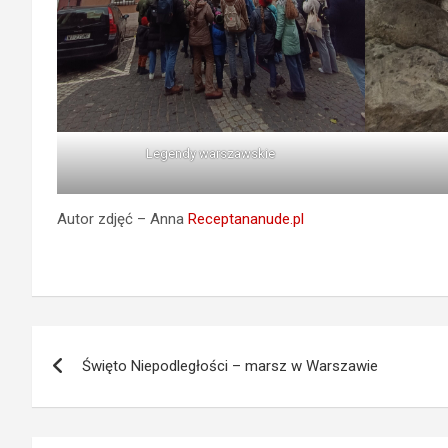
Legendy warszawskie
Autor zdjęć – Anna
Receptananude.pl
Nawigacja
Święto Niepodległości – marsz w Warszawie
wpisu