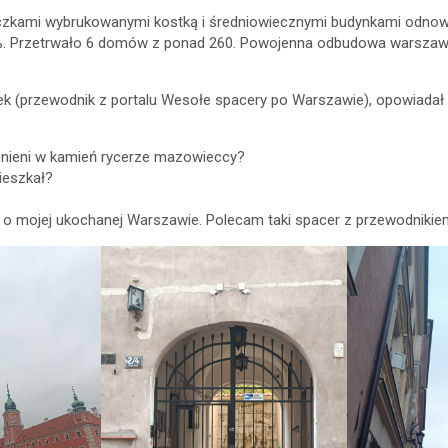
liczkami wybrukowanymi kostką i średniowiecznymi budynkami odnow
%. Przetrwało 6 domów z ponad 260. Powojenna odbudowa warszaws
 (przewodnik z portalu Wesołe spacery po Warszawie), opowiadał l
ienieni w kamień rycerze mazowieccy?
ieszkał?
 o mojej ukochanej Warszawie. Polecam taki spacer z przewodnikie