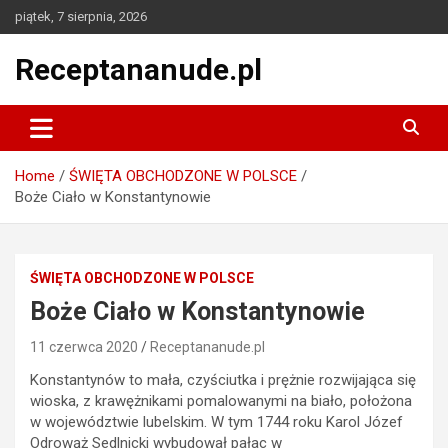
Skip
piątek, 7 sierpnia, 2026
to
content
Receptananude.pl
Home
ŚWIĘTA OBCHODZONE W POLSCE
Boże Ciało w Konstantynowie
ŚWIĘTA OBCHODZONE W POLSCE
Boże Ciało w Konstantynowie
11 czerwca 2020
Receptananude.pl
Konstantynów to mała, czyściutka i prężnie rozwijająca się
wioska, z krawężnikami pomalowanymi na biało, położona
w województwie lubelskim. W tym 1744 roku Karol Józef
Odrowąż Sedlnicki wybudował pałac w