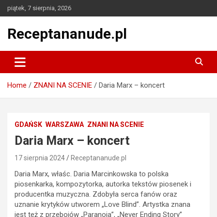
Skip
piątek, 7 sierpnia, 2026
to
content
Receptananude.pl
Home
ZNANI NA SCENIE
Daria Marx – koncert
GDAŃSK
WARSZAWA
ZNANI NA SCENIE
Daria Marx – koncert
17 sierpnia 2024
Receptananude.pl
Daria Marx, właśc. Daria Marcinkowska to polska
piosenkarka, kompozytorka, autorka tekstów piosenek i
producentka muzyczna. Zdobyła serca fanów oraz
uznanie krytyków utworem „Love Blind”. Artystka znana
jest też z przebojów „Paranoia”, „Never Ending Story”