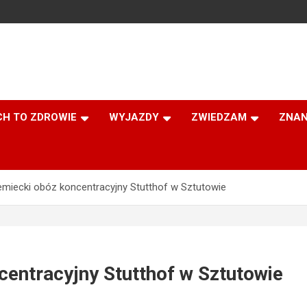
CH TO ZDROWIE
WYJAZDY
ZWIEDZAM
ZNAN
miecki obóz koncentracyjny Stutthof w Sztutowie
entracyjny Stutthof w Sztutowie