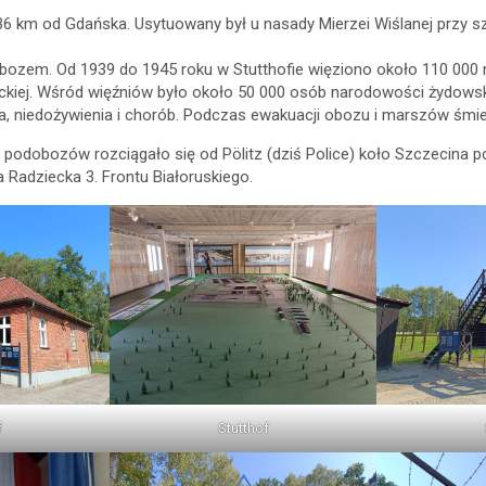
6 km od Gdańska. Usytuowany był u nasady Mierzei Wiślanej przy 
obozem. Od 1939 do 1945 roku w Stutthofie więziono około 110 000 m
ckiej. Wśród więźniów było około 50 000 osób narodowości żydowski
a, niedożywienia i chorób. Podczas ewakuacji obozu i marszów śmie
podobozów rozciągało się od Pölitz (dziś Police) koło Szczecina po K
 Radziecka 3. Frontu Białoruskiego.
f
Stutthof