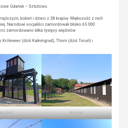
szosie Gdańsk – Sztutowo.
ężczyzn, kobiet i dzieci z 28 krajów. Większość z nich
ej. Narodowi socjaliści zamordowali blisko 65 000
rci zamordowano kilka tysięcy więźniów.
rólewiec (dziś Kaliningrad), Thorn (dziś Toruń) i
Stutthof
Stutthof