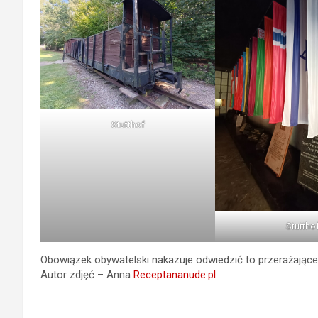
Stutthof
Stuttho
Obowiązek obywatelski nakazuje odwiedzić to przerażające 
Autor zdjęć – Anna
Receptananude.pl