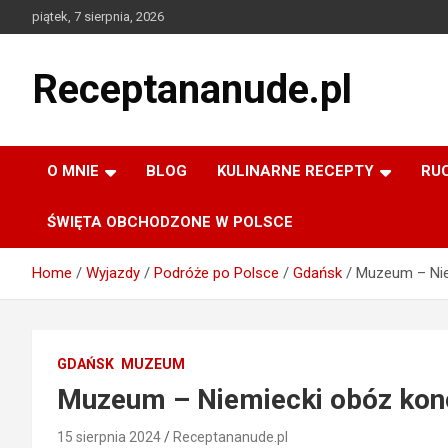
Skip
piątek, 7 sierpnia, 2026
to
content
Receptananude.pl
O MNIE
BLOG
KULINARNE RECEPTY
RU
ŚWIĘTA OBCHODZONE W POLSCE
Home
Wyjazdy
Podróże po Polsce
Gdańsk
Muzeum – Nie
GDAŃSK
MUZEUM
Muzeum – Niemiecki obóz konc
15 sierpnia 2024
Receptananude.pl