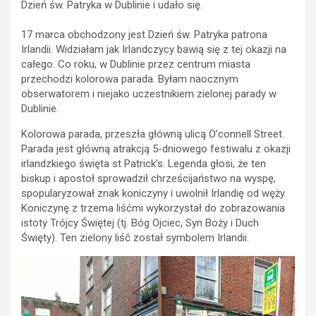
Dzień św. Patryka w Dublinie i udało się.
17 marca obchodzony jest Dzień św. Patryka patrona
Irlandii. Widziałam jak Irlandczycy bawią się z tej okazji na
całego. Co roku, w Dublinie przez centrum miasta
przechodzi kolorowa parada. Byłam naocznym
obserwatorem i niejako uczestnikiem zielonej parady w
Dublinie.
Kolorowa parada, przeszła główną ulicą O’connell Street.
Parada jest główną atrakcją 5-dniowego festiwalu z okazji
irlandzkiego święta st Patrick’s. Legenda głosi, że ten
biskup i apostoł sprowadził chrześcijaństwo na wyspę,
spopularyzował znak koniczyny i uwolnił Irlandię od węży.
Koniczynę z trzema liśćmi wykorzystał do zobrazowania
istoty Trójcy Świętej (tj. Bóg Ojciec, Syn Boży i Duch
Święty). Ten zielony liść został symbolem Irlandii.