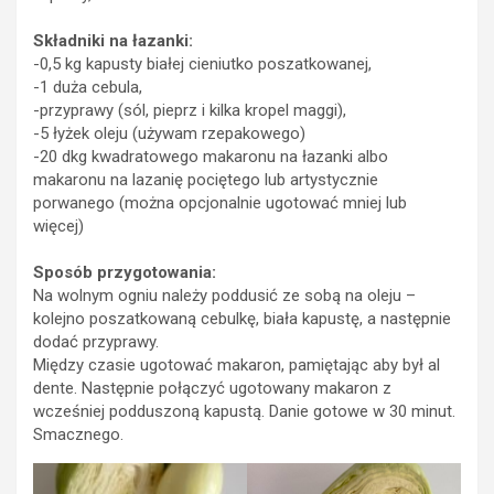
Składniki na łazanki:
-0,5 kg kapusty białej cieniutko poszatkowanej,
-1 duża cebula,
-przyprawy (sól, pieprz i kilka kropel maggi),
-5 łyżek oleju (używam rzepakowego)
-20 dkg kwadratowego makaronu na łazanki albo
makaronu na lazanię pociętego lub artystycznie
porwanego (można opcjonalnie ugotować mniej lub
więcej)
Sposób przygotowania:
Na wolnym ogniu należy poddusić ze sobą na oleju –
kolejno poszatkowaną cebulkę, biała kapustę, a następnie
dodać przyprawy.
Między czasie ugotować makaron, pamiętając aby był al
dente. Następnie połączyć ugotowany makaron z
wcześniej podduszoną kapustą. Danie gotowe w 30 minut.
Smacznego.