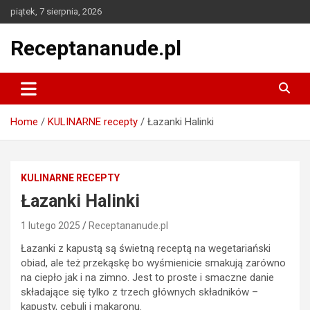
Skip
piątek, 7 sierpnia, 2026
to
content
Receptananude.pl
Home
KULINARNE recepty
Łazanki Halinki
KULINARNE RECEPTY
Łazanki Halinki
1 lutego 2025
Receptananude.pl
Łazanki z kapustą są świetną receptą na wegetariański
obiad, ale też przekąskę bo wyśmienicie smakują zarówno
na ciepło jak i na zimno. Jest to proste i smaczne danie
składające się tylko z trzech głównych składników –
kapusty, cebuli i makaronu.