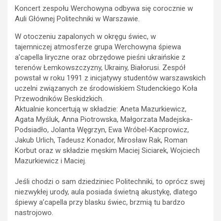
Koncert zespołu Werchowyna odbywa się corocznie w
Auli Głównej Politechniki w Warszawie.
W otoczeniu zapalonych w okręgu świec, w
tajemniczej atmosferze grupa Werchowyna śpiewa
a’capella liryczne oraz obrzędowe pieśni ukraińskie z
terenów Łemkowszczyzny, Ukrainy, Białorusi. Zespół
powstał w roku 1991 z inicjatywy studentów warszawskich
uczelni związanych ze środowiskiem Studenckiego Koła
Przewodników Beskidzkich.
Aktualnie koncertują w składzie: Aneta Mazurkiewicz,
Agata Myśluk, Anna Piotrowska, Małgorzata Madejska-
Podsiadło, Jolanta Węgrzyn, Ewa Wróbel-Kacprowicz,
Jakub Urlich, Tadeusz Konador, Mirosław Rak, Roman
Korbut oraz w składzie męskim Maciej Siciarek, Wojciech
Mazurkiewicz i Maciej.
Jeśli chodzi o sam dziedziniec Politechniki, to oprócz swej
niezwykłej urody, aula posiada świetną akustykę, dlatego
śpiewy a’capella przy blasku świec, brzmią tu bardzo
nastrojowo.