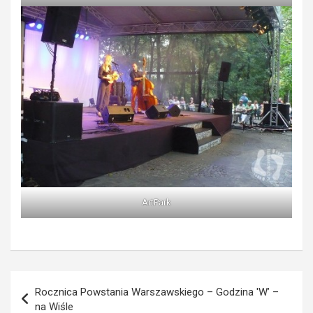
ArtPark
Nawigacja
Rocznica Powstania Warszawskiego – Godzina 'W’ –
wpisu
na Wiśle