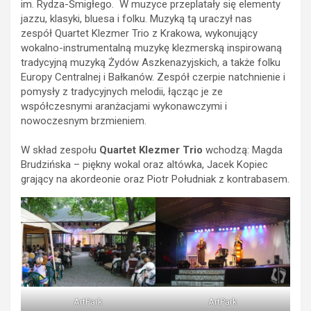
im. Rydza-Śmigłego. W muzyce przeplatały się elementy
jazzu, klasyki, bluesa i folku. Muzyką tą uraczył nas
zespół Quartet Klezmer Trio z Krakowa, wykonujący
wokalno-instrumentalną muzykę klezmerską inspirowaną
tradycyjną muzyką Żydów Aszkenazyjskich, a także folku
Europy Centralnej i Bałkanów. Zespół czerpie natchnienie i
pomysły z tradycyjnych melodii, łącząc je ze
współczesnymi aranżacjami wykonawczymi i
nowoczesnym brzmieniem.
W skład zespołu
Quartet Klezmer Trio
wchodzą: Magda
Brudzińska – piękny wokal oraz altówka, Jacek Kopiec
grający na akordeonie oraz Piotr Południak z kontrabasem.
ArtPark
ArtPark