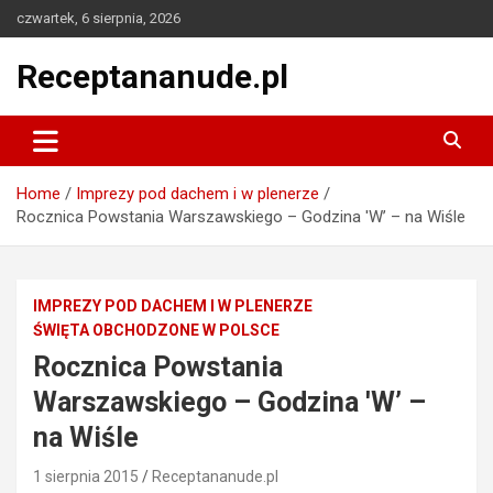
Skip
czwartek, 6 sierpnia, 2026
to
content
Receptananude.pl
Home
Imprezy pod dachem i w plenerze
Rocznica Powstania Warszawskiego – Godzina 'W’ – na Wiśle
IMPREZY POD DACHEM I W PLENERZE
ŚWIĘTA OBCHODZONE W POLSCE
Rocznica Powstania
Warszawskiego – Godzina 'W’ –
na Wiśle
1 sierpnia 2015
Receptananude.pl