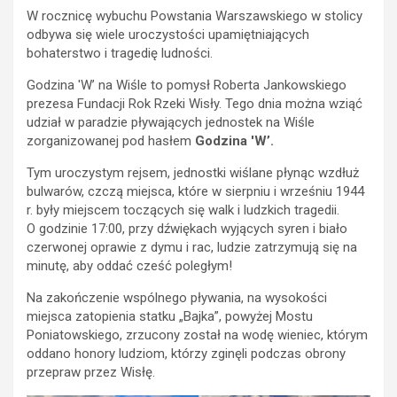
W rocznicę wybuchu Powstania Warszawskiego w stolicy
odbywa się wiele uroczystości upamiętniających
bohaterstwo i tragedię ludności.
Godzina 'W’ na Wiśle to pomysł Roberta Jankowskiego
prezesa Fundacji Rok Rzeki Wisły.
Tego dnia można wziąć
udział w paradzie pływających jednostek na Wiśle
zorganizowanej pod hasłem
Godzina 'W’.
Tym u
roczystym rejsem, jednostki wiślane płynąc wzdłuż
bulwarów, czczą miejsca, które w sierpniu i wrześniu 1944
r. były miejscem toczących się walk i ludzkich tragedii.
O godzinie 17:00, przy dźwiękach wyjących syren i biało
czerwonej oprawie z dymu i rac, ludzie zatrzymują się na
minutę, aby oddać cześć poległym!
Na zakończenie wspólnego pływania, na wysokości
miejsca zatopienia statku „Bajka”, powyżej Mostu
Poniatowskiego, zrzucony został na wodę wieniec, którym
oddano honory ludziom, którzy zginęli podczas obrony
przepraw przez Wisłę.