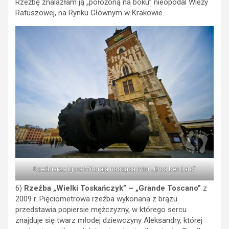
Rzeźbę znalazłam ją „położoną na boku” nieopodal Wieży
Ratuszowej, na Rynku Głównym w Krakowie.
Rzeźbiarza Igora Mitoraja noszącą tytuł „Eros bendato”
6)
Rzeźba „Wielki Toskańczyk” – „Grande Toscano”
z
2009 r. Pięciometrowa rzeźba wykonana z brązu
przedstawia popiersie mężczyzny, w którego sercu
znajduje się twarz młodej dziewczyny Aleksandry, której