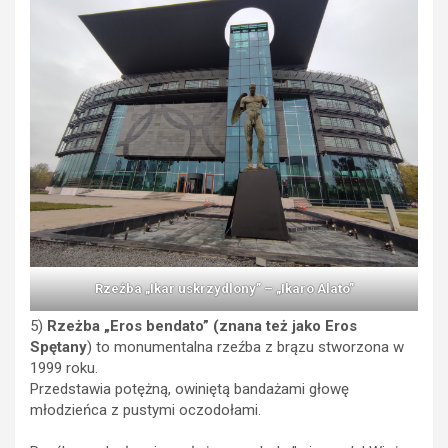
Rzeźba „Ikar uskrzydlony” – „Ikaro Alato”
5)
Rzeżba „Eros bendato” (znana też jako Eros
Spętany
) to monumentalna rzeźba z brązu stworzona w
1999 roku.
Przedstawia potężną, owiniętą bandażami głowę
młodzieńca z pustymi oczodołami.