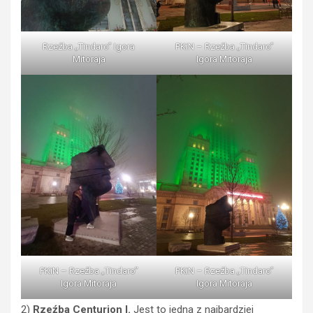
Rzeźba „Tindaro” Igora
PKiN – Rzeźba „Tindaro”
Mitoraja
Igora Mitoraja
PKiN – Rzeźba „Tindaro”
PKiN – Rzeźba „Tindaro”
Igora Mitoraja
Igora Mitoraja
2)
Rzeźba Centurion I.
Jest to jedna z najbardziej