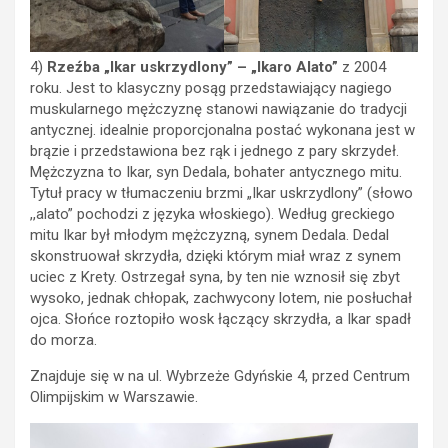
4)
Rzeźba „Ikar uskrzydlony” – „Ikaro Alato”
z 2004
roku. Jest to klasyczny posąg przedstawiający nagiego
muskularnego mężczyznę stanowi nawiązanie do tradycji
antycznej. idealnie proporcjonalna postać wykonana jest w
brązie i przedstawiona bez rąk i jednego z pary skrzydeł.
Mężczyzna to Ikar, syn Dedala, bohater antycznego mitu.
Tytuł pracy w tłumaczeniu brzmi „Ikar uskrzydlony” (słowo
,,alato” pochodzi z języka włoskiego). Według greckiego
mitu Ikar był młodym mężczyzną, synem Dedala. Dedal
skonstruował skrzydła, dzięki którym miał wraz z synem
uciec z Krety. Ostrzegał syna, by ten nie wznosił się zbyt
wysoko, jednak chłopak, zachwycony lotem, nie posłuchał
ojca. Słońce roztopiło wosk łączący skrzydła, a Ikar spadł
do morza.
Znajduje się w na ul. Wybrzeże Gdyńskie 4, przed Centrum
Olimpijskim w Warszawie.