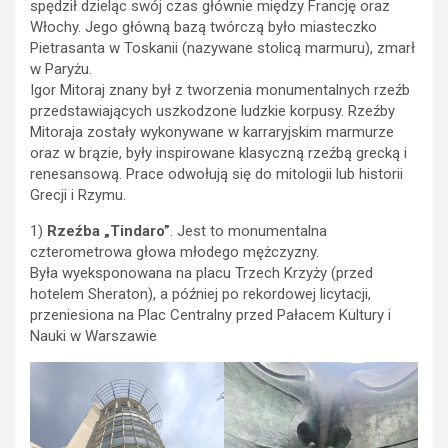
spędził dzieląc swój czas głównie między Francję oraz
Włochy. Jego główną bazą twórczą było miasteczko
Pietrasanta w Toskanii (nazywane stolicą marmuru), zmarł
w Paryżu.
Igor Mitoraj znany był z tworzenia monumentalnych rzeźb
przedstawiających uszkodzone ludzkie korpusy. Rzeźby
Mitoraja zostały wykonywane w karraryjskim marmurze
oraz w brązie, były inspirowane klasyczną rzeźbą grecką i
renesansową. Prace odwołują się do mitologii lub historii
Grecji i Rzymu.
1)
Rzeźba „Tindaro”
. Jest to monumentalna
czterometrowa głowa młodego mężczyzny.
Była wyeksponowana na placu Trzech Krzyży (przed
hotelem Sheraton), a później po rekordowej licytacji,
przeniesiona na Plac Centralny przed Pałacem Kultury i
Nauki w Warszawie