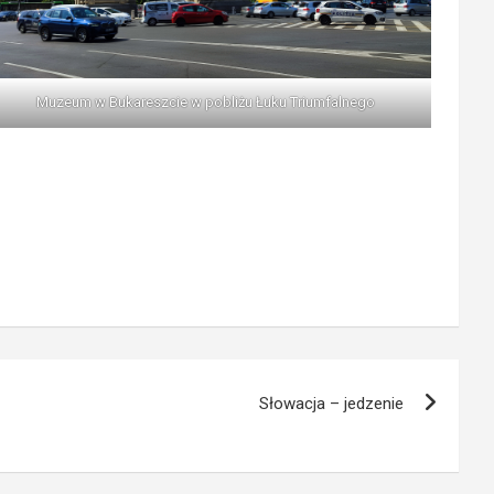
Muzeum w Bukareszcie w pobliżu Łuku Triumfalnego
Słowacja – jedzenie