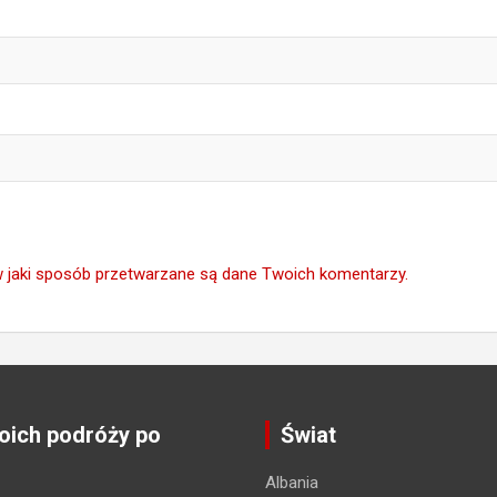
w jaki sposób przetwarzane są dane Twoich komentarzy.
ich podróży po
Świat
Albania