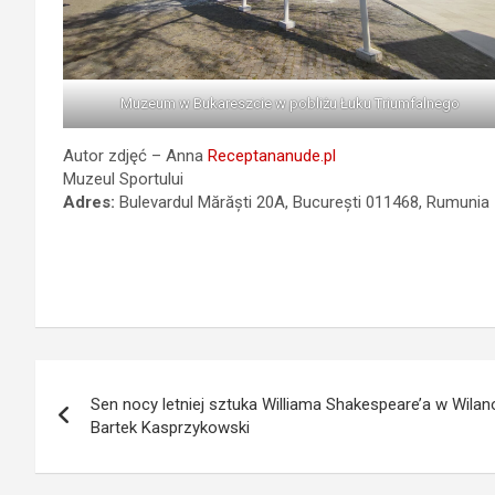
Muzeum w Bukareszcie w pobliżu Łuku Triumfalnego
Autor zdjęć – Anna
Receptananude.pl
Muzeul Sportului
Adres:
Bulevardul Mărăști 20A, București 011468, Rumunia
Nawigacja
Sen nocy letniej sztuka Williama Shakespeare’a w Wila
wpisu
Bartek Kasprzykowski