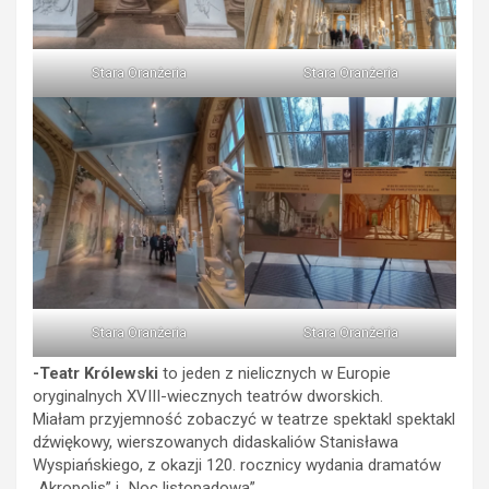
Stara Oranżeria
Stara Oranżeria
Stara Oranżeria
Stara Oranżeria
-Teatr Królewski
to jeden z nielicznych w Europie
oryginalnych XVIII-wiecznych teatrów dworskich.
Miałam przyjemność zobaczyć w teatrze spektakl spektakl
dźwiękowy, wierszowanych didaskaliów Stanisława
Wyspiańskiego, z okazji 120. rocznicy wydania dramatów
„Akropolis” i „Noc listopadowa”.