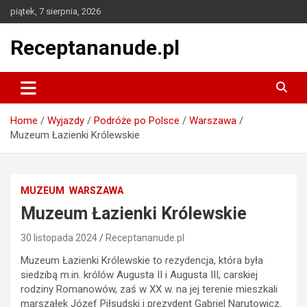
Skip
piątek, 7 sierpnia, 2026
to
content
Receptananude.pl
Home
Wyjazdy
Podróże po Polsce
Warszawa
Muzeum Łazienki Królewskie
MUZEUM
WARSZAWA
Muzeum Łazienki Królewskie
30 listopada 2024
Receptananude.pl
Muzeum Łazienki Królewskie to rezydencja, która była
siedzibą m.in. królów Augusta II i Augusta III, carskiej
rodziny Romanowów, zaś w XX w. na jej terenie mieszkali
marszałek Józef Piłsudski i prezydent Gabriel Narutowicz.