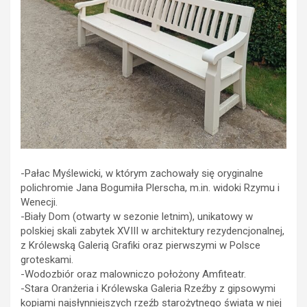
-Pałac Myślewicki, w którym zachowały się oryginalne
polichromie Jana Bogumiła Plerscha, m.in. widoki Rzymu i
Wenecji.
-Biały Dom (otwarty w sezonie letnim), unikatowy w
polskiej skali zabytek XVIII w architektury rezydencjonalnej,
z Królewską Galerią Grafiki oraz pierwszymi w Polsce
groteskami.
-Wodozbiór oraz malowniczo położony Amfiteatr.
-Stara Oranżeria i Królewska Galeria Rzeźby z gipsowymi
kopiami najsłynniejszych rzeźb starożytnego świata w niej