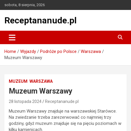
Skip
sobota, 8 sierpnia, 2026
to
content
Receptananude.pl
Home
Wyjazdy
Podróże po Polsce
Warszawa
Muzeum Warszawy
MUZEUM
WARSZAWA
Muzeum Warszawy
28 listopada 2024
Receptananude.pl
Muzeum Warszawy znajduje na warszawskiej Starówce.
Na zwiedzanie trzeba zarezerwować co najmniej trzy
godziny, gdyż muzeum znajduje się na pięciu poziomach w
kilku kamienicach.