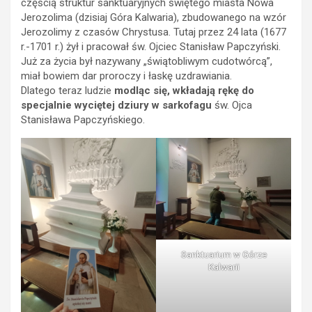
częścią struktur sanktuaryjnych świętego miasta Nowa
Jerozolima (dzisiaj Góra Kalwaria), zbudowanego na wzór
Jerozolimy z czasów Chrystusa. Tutaj przez 24 lata (1677
r.-1701 r.) żył i pracował św. Ojciec Stanisław Papczyński.
Już za życia był nazywany „świątobliwym cudotwórcą”,
miał bowiem dar proroczy i łaskę uzdrawiania.
Dlatego teraz ludzie
modląc się, wkładają rękę do
specjalnie wyciętej dziury w sarkofagu
św. Ojca
Stanisława Papczyńskiego.
Sanktuarium w Górze
Kalwarii