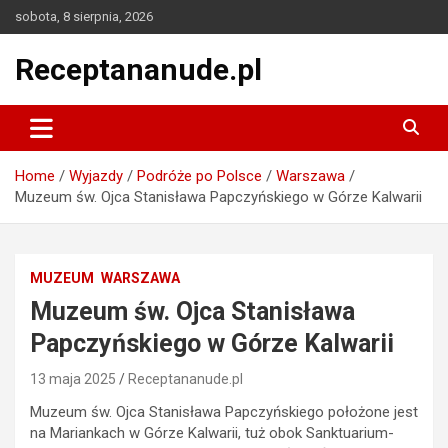
Skip
sobota, 8 sierpnia, 2026
to
content
Receptananude.pl
Home
Wyjazdy
Podróże po Polsce
Warszawa
Muzeum św. Ojca Stanisława Papczyńskiego w Górze Kalwarii
MUZEUM
WARSZAWA
Muzeum św. Ojca Stanisława
Papczyńskiego w Górze Kalwarii
13 maja 2025
Receptananude.pl
Muzeum św. Ojca Stanisława Papczyńskiego położone jest
na Mariankach w Górze Kalwarii, tuż obok Sanktuarium-