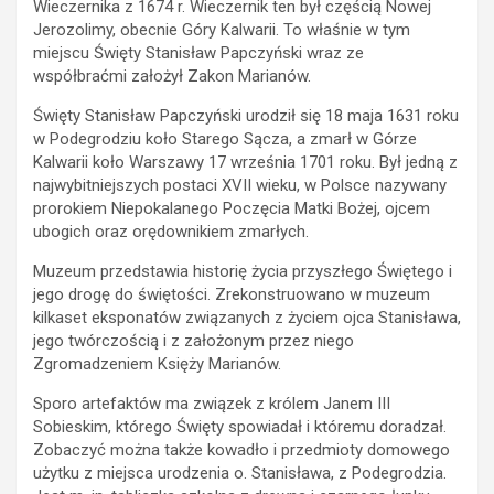
Wieczernika z 1674 r. Wieczernik ten był częścią Nowej
Jerozolimy, obecnie Góry Kalwarii. To właśnie w tym
miejscu Święty Stanisław Papczyński wraz ze
współbraćmi założył Zakon Marianów.
Święty Stanisław Papczyński urodził się 18 maja 1631 roku
w Podegrodziu koło Starego Sącza, a zmarł w Górze
Kalwarii koło Warszawy 17 września 1701 roku. Był jedną z
najwybitniejszych postaci XVII wieku, w Polsce nazywany
prorokiem Niepokalanego Poczęcia Matki Bożej, ojcem
ubogich oraz orędownikiem zmarłych.
Muzeum przedstawia historię życia przyszłego Świętego i
jego drogę do świętości. Zrekonstruowano w muzeum
kilkaset eksponatów związanych z życiem ojca Stanisława,
jego twórczością i z założonym przez niego
Zgromadzeniem Księży Marianów.
Sporo artefaktów ma związek z królem Janem III
Sobieskim, którego Święty spowiadał i któremu doradzał.
Zobaczyć można także kowadło i przedmioty domowego
użytku z miejsca urodzenia o. Stanisława, z Podegrodzia.