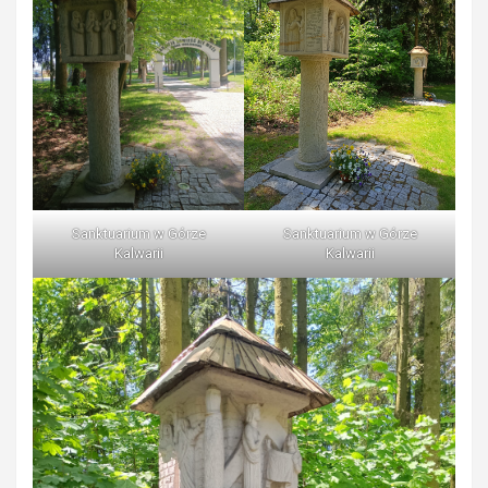
Sanktuarium w Górze
Sanktuarium w Górze
Kalwarii
Kalwarii