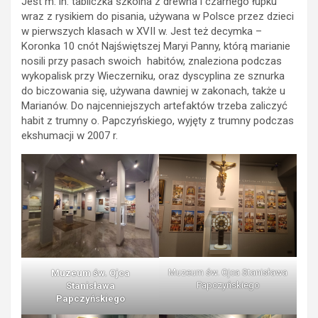
Jest m. in. tabliczka szkolna z drewna i czarnego łupku
wraz z rysikiem do pisania, używana w Polsce przez dzieci
w pierwszych klasach w XVII w. Jest też decymka –
Koronka 10 cnót Najświętszej Maryi Panny, którą marianie
nosili przy pasach swoich habitów, znaleziona podczas
wykopalisk przy Wieczerniku, oraz dyscyplina ze sznurka
do biczowania się, używana dawniej w zakonach, także u
Marianów. Do najcenniejszych artefaktów trzeba zaliczyć
habit z trumny o. Papczyńskiego, wyjęty z trumny podczas
ekshumacji w 2007 r.
Muzeum św. Ojca Stanisława
Muzeum św. Ojca
Papczyńskiego
Stanisława
Papczyńskiego