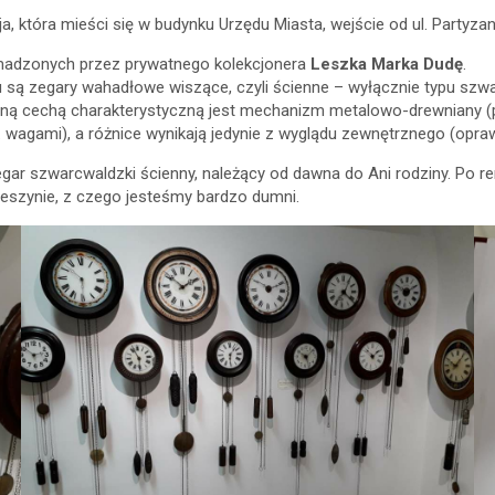
 która mieści się w budynku Urzędu Miasta, wejście od ul. Partyza
romadzonych przez prywatnego kolekcjonera
Leszka Marka Dudę
.
są zegary wahadłowe wiszące, czyli ścienne – wyłącznie typu szwa
ólną cechą charakterystyczną jest mechanizm metalowo-drewniany (
agami), a różnice wynikają jedynie z wyglądu zewnętrznego (oprawy 
ar szwarcwaldzki ścienny, należący od dawna do Ani rodziny. Po r
zeszynie, z czego jesteśmy bardzo dumni.