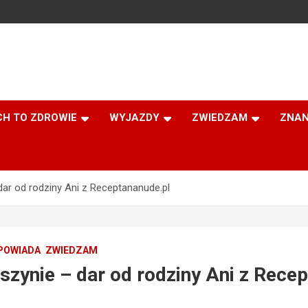
CH TO ZDROWIE
WYJAZDY
ZWIEDZAM
ZNAN
r od rodziny Ani z Receptananude.pl
POWIADA
ZWIEDZAM
ynie – dar od rodziny Ani z Recep