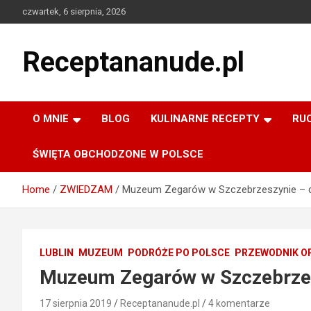
Skip
czwartek, 6 sierpnia, 2026
to
content
Receptananude.pl
O MNIE
BLOG
KULINARNE RECEPTY
RU
ŚWIĘTA OBCHODZONE W POLSCE
Home
ZWIEDZAM
Muzeum Zegarów w Szczebrzeszynie – da
LUBLIN
MUZEUM
PODRÓŻE PO POLSCE
PRZEWODNIK O
Muzeum Zegarów w Szczebrzesz
17 sierpnia 2019
Receptananude.pl
4 komentarze