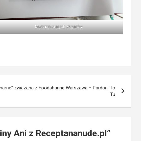
Muzeum Starych Zegarów
 marne” związana z Foodsharing Warszawa – Pardon, To
Tu
ny Ani z Receptananude.pl
”