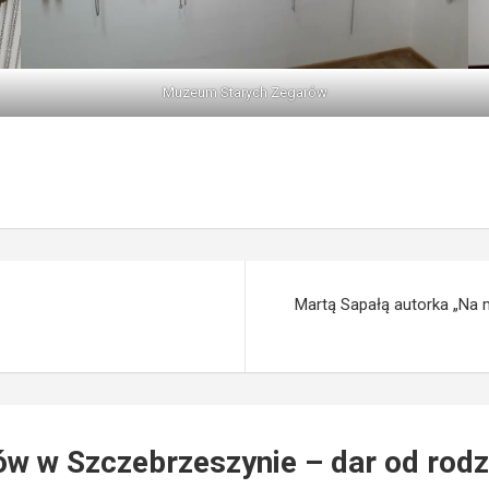
Muzeum Starych Zegarów
Martą Sapałą autorka „Na
 w Szczebrzeszynie – dar od rodzi