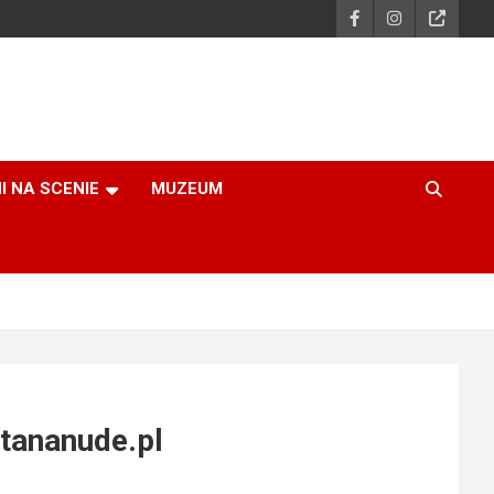
I NA SCENIE
MUZEUM
tananude.pl