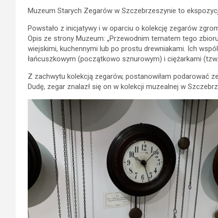
Muzeum Starych Zegarów w Szczebrzeszynie to ekspozycja,
Powstało z inicjatywy i w oparciu o kolekcję zegarów zg
Opis ze strony Muzeum: „Przewodnim tematem tego zbioru 
wiejskimi, kuchennymi lub po prostu drewniakami. Ich wsp
łańcuszkowym (początkowo sznurowym) i ciężarkami (tzw. w
Z zachwytu kolekcją zegarów, postanowiłam podarować zeg
Dudę, zegar znalazł się on w kolekcji muzealnej w Szczebr