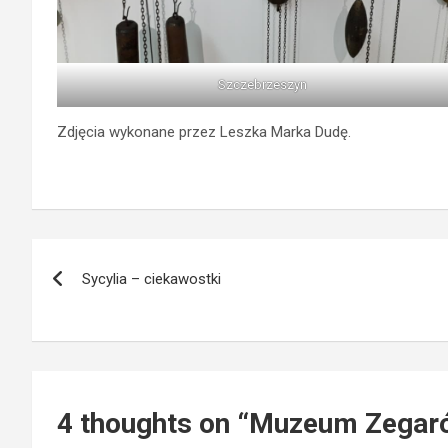
Szczebrzeszyn
Zdjęcia wykonane przez Leszka Marka Dudę.
Nawigacja
Sycylia – ciekawostki
wpisu
4 thoughts on “
Muzeum Zegarów