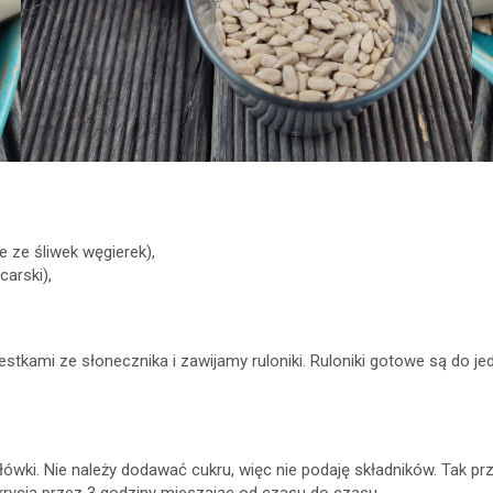
 ze śliwek węgierek),
carski),
tkami ze słonecznika i zawijamy ruloniki. Ruloniki gotowe są do je
ołówki. Nie należy dodawać cukru, więc nie podaję składników. Tak 
rycia przez 3 godziny mieszając od czasu do czasu.