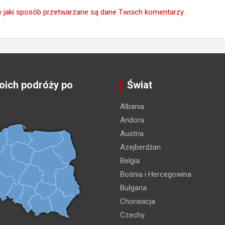
w jaki sposób przetwarzane są dane Twoich komentarzy.
ich podróży po
Świat
Albania
Andora
Austria
Azejberdżan
Belgia
Bośnia i Hercegowina
Bułgaria
Chorwacja
Czechy