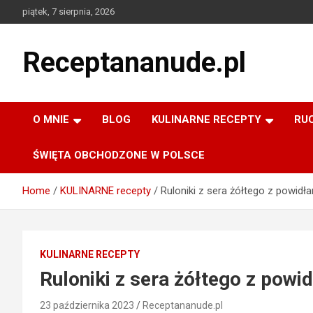
Skip
piątek, 7 sierpnia, 2026
to
content
Receptananude.pl
O MNIE
BLOG
KULINARNE RECEPTY
RU
ŚWIĘTA OBCHODZONE W POLSCE
Home
KULINARNE recepty
Ruloniki z sera żółtego z powidł
KULINARNE RECEPTY
Ruloniki z sera żółtego z powi
23 października 2023
Receptananude.pl