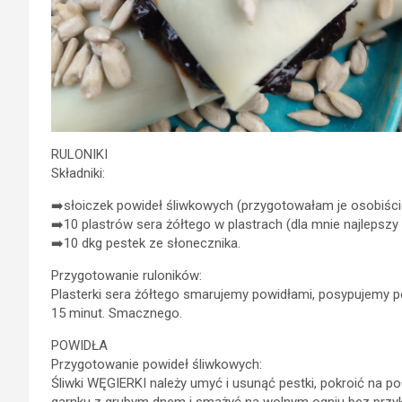
RULONIKI
Składniki:
➡️słoiczek powideł śliwkowych (przygotowałam je osobiście
➡️10 plastrów sera żółtego w plastrach (dla mnie najlepszy 
➡️10 dkg pestek ze słonecznika.
Przygotowanie ruloników:
Plasterki sera żółtego smarujemy powidłami, posypujemy pes
15 minut. Smacznego.
POWIDŁA
Przygotowanie powideł śliwkowych:
Śliwki WĘGIERKI należy umyć i usunąć pestki, pokroić na p
garnku z grubym dnem i smażyć na wolnym ogniu bez przyk