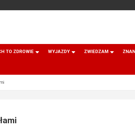
CH TO ZDROWIE
WYJAZDY
ZWIEDZAM
ZNAN
ami
dłami