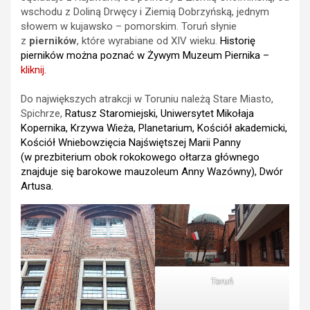
wschodu z Doliną Drwęcy i Ziemią Dobrzyńską, jednym
słowem w kujawsko – pomorskim. Toruń słynie
z
pierników
, które wyrabiane od XIV wieku.
Historię
pierników można poznać w Żywym Muzeum Piernika –
kliknij.
Do największych atrakcji w Toruniu należą
Stare Miasto,
Spichrze,
Ratusz Staromiejski, Uniwersytet Mikołaja
Kopernika, Krzywa Wieża, Planetarium, Kościół akademicki,
Kościół Wniebowzięcia Najświętszej Marii Panny
(w prezbiterium obok rokokowego ołtarza głównego
znajduje się barokowe mauzoleum Anny Wazówny), Dwór
Artusa.
Toruń