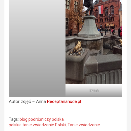
Toruń
Autor zdjęć – Anna
Receptananude.pl
Tags:
blog podróżniczy polska
,
polskie tanie zwiedzanie Polski
,
Tanie zwiedzanie