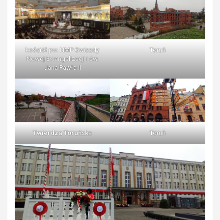
kościół pw. NMP Gwiazdy
Toruń
Nowej Ewangelizacji i św.
Jana Pawła II
Twierdza Toruńsk
a
Toruń