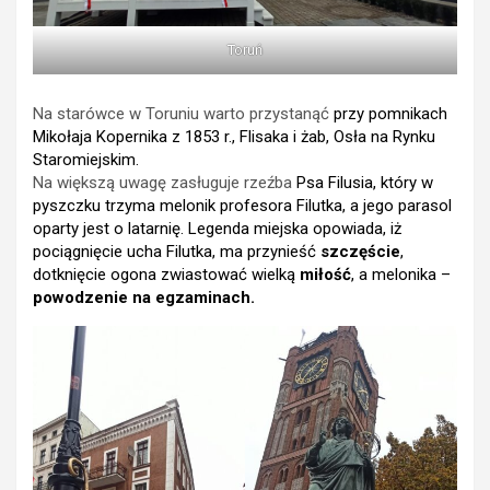
Toruń
Na starówce w Toruniu warto przystanąć
przy
pomnikach
Mikołaja Kopernika z 1853 r., Flisaka i żab, Osła na Rynku
Staromiejskim.
Na większą uwagę zasługuje rzeźba
Psa Filusia, który w
pyszczku trzyma melonik profesora Filutka, a jego parasol
oparty jest o latarnię. Legenda miejska opowiada, iż
pociągnięcie ucha Filutka, ma przynieść
szczęście
,
dotknięcie ogona zwiastować wielką
miłość
, a melonika –
powodzenie na egzaminach.