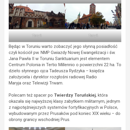
Toruń
Toruń
Będąc w Toruniu warto zobaczyć jego słynną posiadłość
czyli kościół pw. NMP Gwiazdy Nowej Ewangelizacji i św.
Jana Pawła II w Toruniu Sanktuarium jest elementem
Centrum Polonia in Tertio Millennio o powierzchni 22 ha. To
dzieło słynnego ojca Tadeusza Rydzyka – księdza
założyciela i dyrektor rozgłośni radiowej Radio
Maryja oraz Telewizji Trwam.
Polecam też spacer po
Twierdzy Toruńskiej
, która
okazała się najwyższej klasy zabytkiem militarnym, jednym
z najpotężniejszych systemów fortyfikacyjnych w Polsce,
wybudowanym przez Prusaków pod koniec XIX wieku – do
obrony granicy wschodniej Prus.