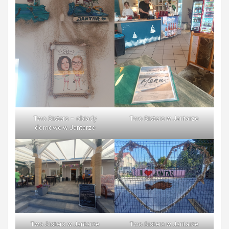
Two Sisters – obiady
Two Sisters w Jantarze
domowe w Jantarze
Two Sisters w Jantarze
Two Sisters w Jantarze