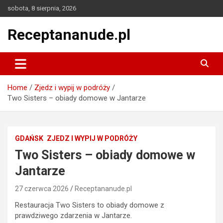
Skip
sobota, 8 sierpnia, 2026
to
content
Receptananude.pl
Home
Zjedz i wypij w podróży
Two Sisters – obiady domowe w Jantarze
GDAŃSK
ZJEDZ I WYPIJ W PODRÓŻY
Two Sisters – obiady domowe w
Jantarze
27 czerwca 2026
Receptananude.pl
Restauracja Two Sisters to obiady domowe z
prawdziwego zdarzenia w Jantarze.